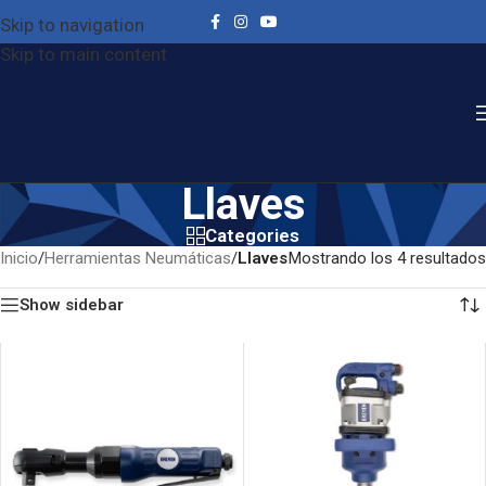
Skip to navigation
Skip to main content
Llaves
Categories
Inicio
/
Herramientas Neumáticas
/
Llaves
Mostrando los 4 resultados
Show sidebar