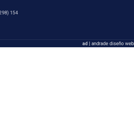
298) 154
ad
|
andrade diseño web