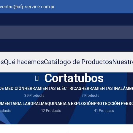
ventas@afpservice.com.ar
os
Qué hacemos
Catálogo de Productos
Nuestr
Cortatubos
DE MEDICIÓN
HERRAMIENTAS ELÉCTRICAS
HERRAMIENTAS INALÁMB
39 Products
7 Products
UMENTARIA LABORAL
MAQUINARIA A EXPLOSIÓN
PROTECCIÓN PERS
roducts
12 Products
41 Products
ntas Manuales
/
Cortatubos