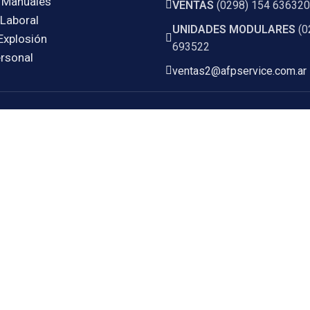
 Manuales
VENTAS
(0298) 154 636320
Laboral
UNIDADES MODULARES
(0
Explosión
693522
rsonal
ventas2@afpservice.com.ar