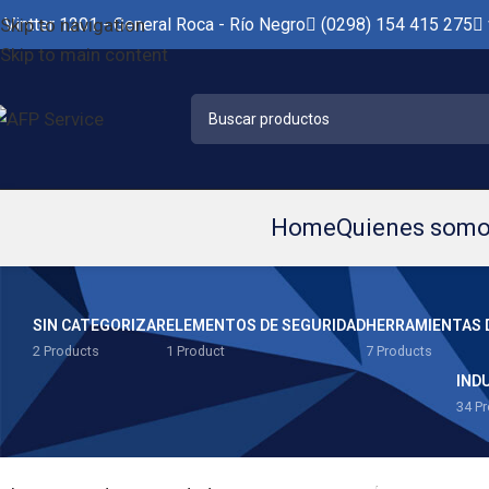
Skip to navigation
Vintter 1201 - General Roca - Río Negro
(0298) 154 415 275
Skip to main content
Home
Quienes som
SIN CATEGORIZAR
ELEMENTOS DE SEGURIDAD
HERRAMIENTAS 
2 Products
1 Product
7 Products
IND
34 P
CATEGORÍAS
Inicio
/
Herramie