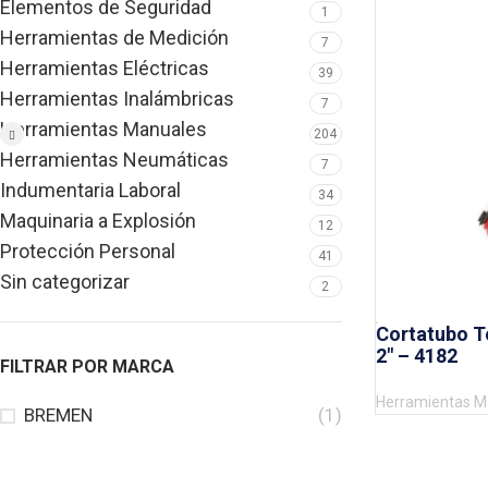
Elementos de Seguridad
1
Herramientas de Medición
7
Herramientas Eléctricas
39
Herramientas Inalámbricas
7
Herramientas Manuales
204
Herramientas Neumáticas
7
Indumentaria Laboral
34
Maquinaria a Explosión
12
Protección Personal
41
Sin categorizar
2
Cortatubo T
2″ – 4182
FILTRAR POR MARCA
Herramientas M
BREMEN
(1)