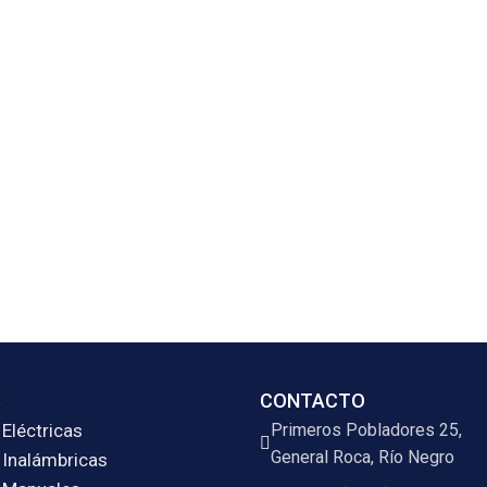
S
CONTACTO
Eléctricas
Primeros Pobladores 25,
General Roca, Río Negro
 Inalámbricas