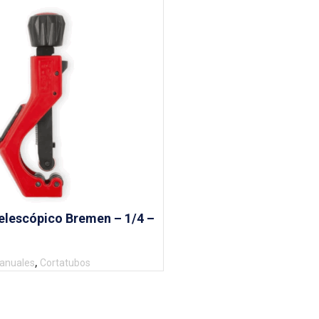
elescópico Bremen – 1/4 –
,
anuales
Cortatubos