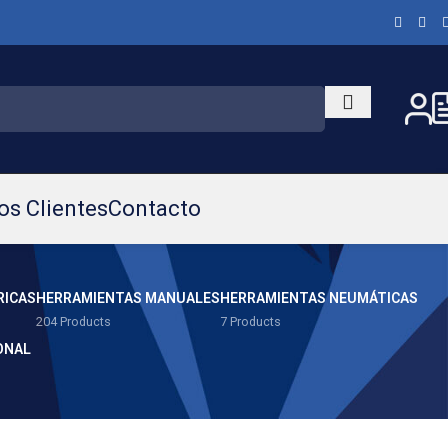
os Clientes
Contacto
RICAS
HERRAMIENTAS MANUALES
HERRAMIENTAS NEUMÁTICAS
204 Products
7 Products
ONAL
Show
9
12
18
24