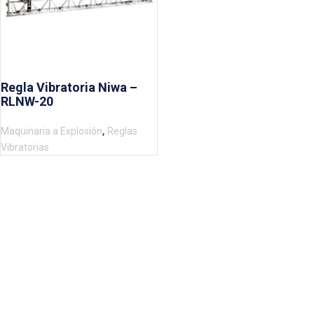
Regla Vibratoria Niwa –
RLNW-20
,
Maquinaria a Explosión
Reglas
Vibratorias