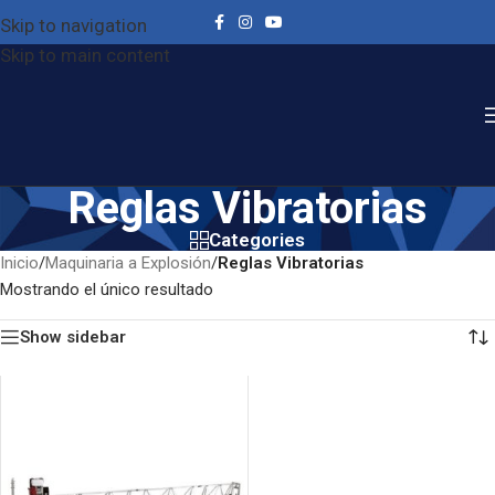
Skip to navigation
Skip to main content
Reglas Vibratorias
Categories
Inicio
/
Maquinaria a Explosión
/
Reglas Vibratorias
Mostrando el único resultado
Show sidebar