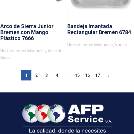
Arco de Sierra Junior
Bandeja Imantada
Bremen con Mango
Rectangular Bremen 6784
Plástico 7666
,
Herramientas Manuales
Varios
,
Herramientas Manuales
Arco de
Sierra
1
2
3
4
…
15
16
17
→