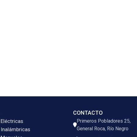
S
CONTACTO
Eléctricas
Primeros Pobladores 25,
General Roca, Río Negro
 Inalámbricas