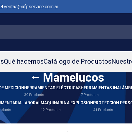
ventas@afpservice.com.ar
os
Qué hacemos
Catálogo de Productos
Nuestr
Mamelucos
DE MEDICIÓN
HERRAMIENTAS ELÉCTRICAS
HERRAMIENTAS INALÁMB
39 Products
7 Products
UMENTARIA LABORAL
MAQUINARIA A EXPLOSIÓN
PROTECCIÓN PERS
roducts
12 Products
41 Products
ria Laboral
/
Mamelucos