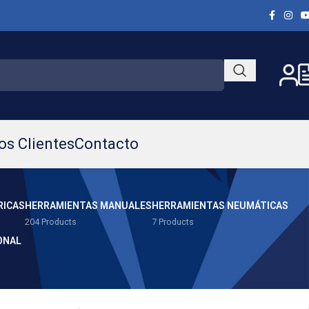
os Clientes
Contacto
RICAS
HERRAMIENTAS MANUALES
HERRAMIENTAS NEUMÁTICAS
204 Products
7 Products
ONAL
Show
9
12
18
24