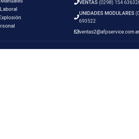
 Manuales
VENTAS
(0298) 154 63632
Laboral
UNIDADES MODULARES
(
Explosión
693522
rsonal
ventas2@afpservice.com.a