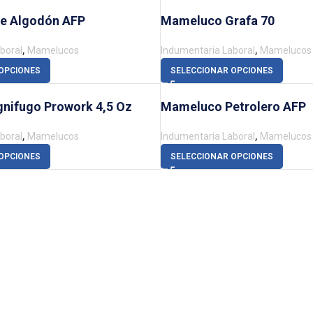
e Algodón AFP
Mameluco Grafa 70
,
,
boral
Mamelucos
Indumentaria Laboral
Mamelucos
OPCIONES
SELECCIONAR OPCIONES
nifugo Prowork 4,5 Oz
Mameluco Petrolero AFP
,
,
boral
Mamelucos
Indumentaria Laboral
Mamelucos
OPCIONES
SELECCIONAR OPCIONES