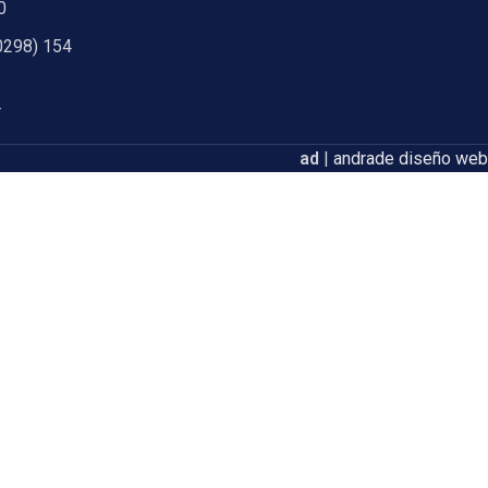
0
0298) 154
r
ad
|
andrade diseño web