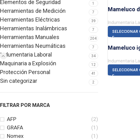
Elementos de Seguridad
1
Mameluco d
Herramientas de Medición
7
Herramientas Eléctricas
39
Indumentaria La
Herramientas Inalámbricas
7
SELECCIONAR 
Herramientas Manuales
204
Herramientas Neumáticas
Mameluco ig
7
Indumentaria Laboral
34
Indumentaria La
Maquinaria a Explosión
12
SELECCIONAR 
Protección Personal
41
Sin categorizar
2
FILTRAR POR MARCA
AFP
(2)
GRAFA
(1)
Nomex
(1)