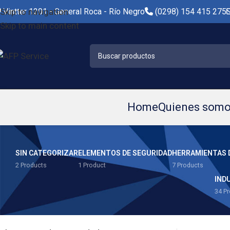
Skip to navigation
Vintter 1201 - General Roca - Río Negro
(0298) 154 415 275
Skip to main content
Home
Quienes som
SIN CATEGORIZAR
ELEMENTOS DE SEGURIDAD
HERRAMIENTAS 
2 Products
1 Product
7 Products
IND
34 P
CATEGORÍAS
Inicio
/
Indumenta