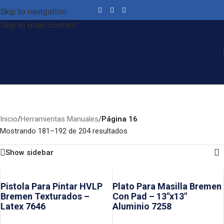
Skip to navigation
Skip to main content
Herramientas Manuales
Categories
Inicio
/
Herramientas Manuales
/
Página 16
Mostrando 181–192 de 204 resultados
Show sidebar
Pistola Para Pintar HVLP
Plato Para Masilla Bremen
Bremen Texturados –
Con Pad – 13″x13″
Latex 7646
Aluminio 7258