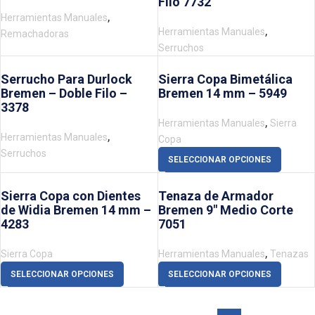
Filo 7732
,
Herramientas Manuales
,
Herramientas Manuales
Remachadoras
Serruchos
Serrucho Para Durlock
Sierra Copa Bimetálica
Bremen – Doble Filo –
Bremen 14 mm – 5949
3378
,
Herramientas Manuales
Sierra
,
Herramientas Manuales
Copa
Serruchos
SELECCIONAR OPCIONES
Sierra Copa con Dientes
Tenaza de Armador
de Widia Bremen 14 mm –
Bremen 9″ Medio Corte
4283
7051
,
Sierra Copa
Herramientas Manuales
Tenazas
SELECCIONAR OPCIONES
SELECCIONAR OPCIONES