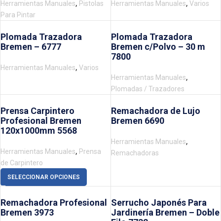
,
,
Herramientas Manuales
Pistolas
Herramientas Manuales
Varios
Para Pintar
Plomada Trazadora
Plomada Trazadora
Bremen – 6777
Bremen c/Polvo – 30 m
7800
,
Herramientas Manuales
Varios
,
Herramientas Manuales
Plomadas / Trazadores
Prensa Carpintero
Remachadora de Lujo
Profesional Bremen
Bremen 6690
120x1000mm 5568
,
Herramientas Manuales
,
Herramientas Manuales
Prensa
Remachadoras
de Carpintero
SELECCIONAR OPCIONES
Remachadora Profesional
Serrucho Japonés Para
Bremen 3973
Jardinería Bremen – Doble