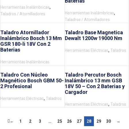
Baterías
,
Herramientas Inalámbricas
,
Herramientas Inalámbricas
Taladros / Atornilladores
Taladros / Atornilladores
Taladro Atornillador
Taladro Base Magnetica
Inalámbrico Bosch 13 Mm
Dewalt 1200w 19000 Nm
GSR 180-li 18V Con 2
Baterias
,
Herramientas Eléctricas
Taladros
Herramientas Inalámbricas
Taladro Con Núcleo
Taladro Percutor Bosch
Magnético Bosch GBM 50-
Inalámbrico 13 mm GSB
2 Profesional
18V 50 – Con 2 Baterias y
Cargador
,
Herramientas Eléctricas
Taladros
,
Herramientas Eléctricas
Taladros
←
1
2
3
…
25
26
27
28
29
30
→