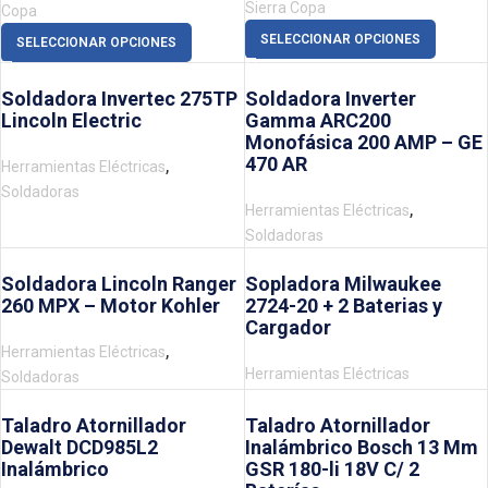
Sierra Copa
Copa
SELECCIONAR OPCIONES
SELECCIONAR OPCIONES
Soldadora Invertec 275TP
Soldadora Inverter
Lincoln Electric
Gamma ARC200
Monofásica 200 AMP – GE
470 AR
,
Herramientas Eléctricas
Soldadoras
,
Herramientas Eléctricas
Soldadoras
Soldadora Lincoln Ranger
Sopladora Milwaukee
260 MPX – Motor Kohler
2724-20 + 2 Baterias y
Cargador
,
Herramientas Eléctricas
Herramientas Eléctricas
Soldadoras
Taladro Atornillador
Taladro Atornillador
Dewalt DCD985L2
Inalámbrico Bosch 13 Mm
Inalámbrico
GSR 180-li 18V C/ 2