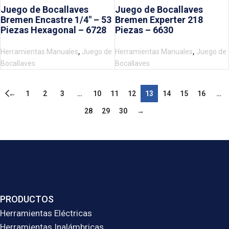
Juego de Bocallaves
Juego de Bocallaves
Bremen Encastre 1/4″ – 53
Bremen Experter 218
Piezas Hexagonal – 6728
Piezas – 6630
,
,
Herramientas Manuales
Juego de
Herramientas Manuales
Juego de
Bocallaves
Bocallaves
←
1
2
3
…
10
11
12
13
14
15
16
…
28
29
30
→
PRODUCTOS
Herramientas Eléctricas
Herramientas Inalámbricas