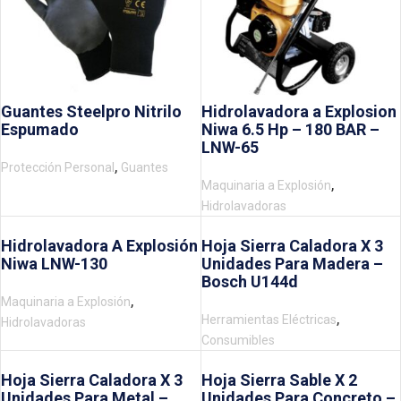
Guantes Steelpro Nitrilo
Hidrolavadora a Explosion
Espumado
Niwa 6.5 Hp – 180 BAR –
LNW-65
,
Protección Personal
Guantes
,
Maquinaria a Explosión
Hidrolavadoras
Hidrolavadora A Explosión
Hoja Sierra Caladora X 3
Niwa LNW-130
Unidades Para Madera –
Bosch U144d
,
Maquinaria a Explosión
,
Herramientas Eléctricas
Hidrolavadoras
Consumibles
Hoja Sierra Caladora X 3
Hoja Sierra Sable X 2
Unidades Para Metal –
Unidades Para Concreto –